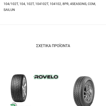
104/102T
,
104
,
102T
,
104102T
,
104102
,
8PR
,
4SEASONS
,
COM
,
SAILUN
ΣΧΕΤΙΚΑ ΠΡΟΪΟΝΤΑ