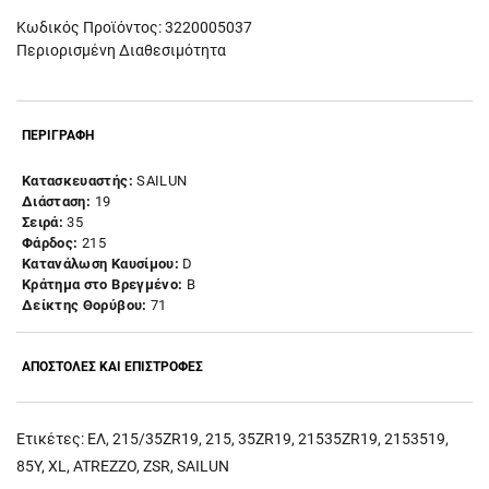
Κωδικός Προϊόντος: 3220005037
Περιορισμένη Διαθεσιμότητα
ΠΕΡΙΓΡΑΦΗ
Κατασκευαστής:
SAILUN
Διάσταση:
19
Σειρά:
35
Φάρδος:
215
Κατανάλωση Καυσίμου:
D
Κράτημα στο Βρεγμένο:
B
Δείκτης Θορύβου:
71
ΑΠΟΣΤΟΛΕΣ ΚΑΙ ΕΠΙΣΤΡΟΦΕΣ
Ετικέτες:
ΕΛ
,
215/35ZR19
,
215
,
35ZR19
,
21535ZR19
,
2153519
,
85Y
,
XL
,
ATREZZO
,
ZSR
,
SAILUN