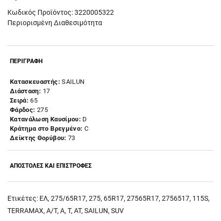
Κωδικός Προϊόντος: 3220005322
Περιορισμένη Διαθεσιμότητα
ΠΕΡΙΓΡΑΦΗ
Κατασκευαστής:
SAILUN
Διάσταση:
17
Σειρά:
65
Φάρδος:
275
Κατανάλωση Καυσίμου:
D
Κράτημα στο Βρεγμένο:
C
Δείκτης Θορύβου:
73
ΑΠΟΣΤΟΛΕΣ ΚΑΙ ΕΠΙΣΤΡΟΦΕΣ
Ετικέτες:
ΕΛ
,
275/65R17
,
275
,
65R17
,
27565R17
,
2756517
,
115S
,
TERRAMAX
,
A/T
,
A
,
T
,
AT
,
SAILUN
,
SUV